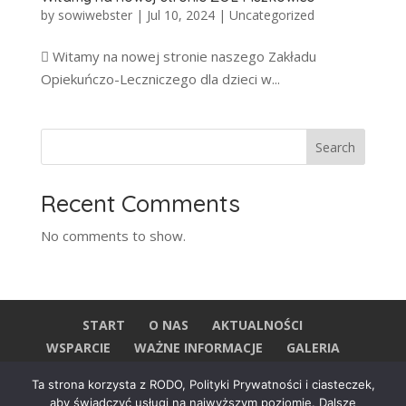
by
sowiwebster
|
Jul 10, 2024
|
Uncategorized
 Witamy na nowej stronie naszego Zakładu
Opiekuńczo-Leczniczego dla dzieci w...
Search
Recent Comments
No comments to show.
START
O NAS
AKTUALNOŚCI
WSPARCIE
WAŻNE INFORMACJE
GALERIA
KONTAKT
Ta strona korzysta z RODO, Polityki Prywatności i ciasteczek,
aby świadczyć usługi na najwyższym poziomie. Dalsze