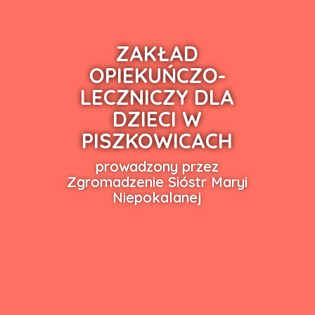
ZAKŁAD
OPIEKUŃCZO-
LECZNICZY DLA
DZIECI W
PISZKOWICACH
prowadzony przez
Zgromadzenie Sióstr Maryi
Niepokalanej