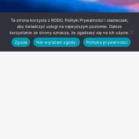
Ta strona korzysta z RODO, Polityki Prywatności i ciasteczek,
aby świadczyć usługi na najwyższym poziomie. Dalsze

korzystanie ze strony oznacza, że zgadzasz się na ich użycie.
Zgoda
Nie wyrażam zgody.
Polityka prywatności
W naszym domu
dzieci są chciane i
kochane.