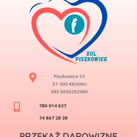

Piszkowice 53
57-300 Kłodzko
KRS 0000292980

780 014 637
74 867 28 38
PRZEKAŻ DAROWIZNĘ