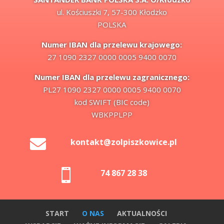
ul. Kościuszki 7, 57-300 Kłodzko
POLSKA
Numer IBAN dla przelewu krajowego:
27 1090 2327 0000 0005 9400 0070
Numer IBAN dla przelewu zagranicznego:
PL27 1090 2327 0000 0005 9400 0070
kod SWIFT (BIC code)
WBKPPLPP

kontakt@zolpiszkowice.pl

74 867 28 38
START
O NAS
AKTUALNOŚCI