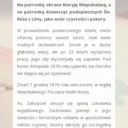
Na patronkę obrano Maryję Niepokalaną, a
na patronką dziewcząt podopiecznych Św.
Róża z Limy, jako wzór czystości i pokory.
W prowadzeniu powierzonego dzieła, mimo
ofiarnej pomocy swoich sióstr, miał wiele
trudnych doświadczeń. Znosił je w duchu
głębokiej wiary, ale po 22 latach wytężonej
pracy, jego siły wyczerpały się zupełnie. Pod
koniec listopada 1876 roku ujawniła się choroba
nie dająca się już opanować.
Zmarł 7 grudnia 1876 roku wieczorem, w wigilię
Niepokalanego Poczęcia Matki Bożej.
Ks. Założyciel cieszył się opinią człowieka
wyjątkowego. Zachowano pamięć o jego
świętości i heroicznym oddaniu w apostolstwie
miłości czynnej. Siostry darzyły go szczególną