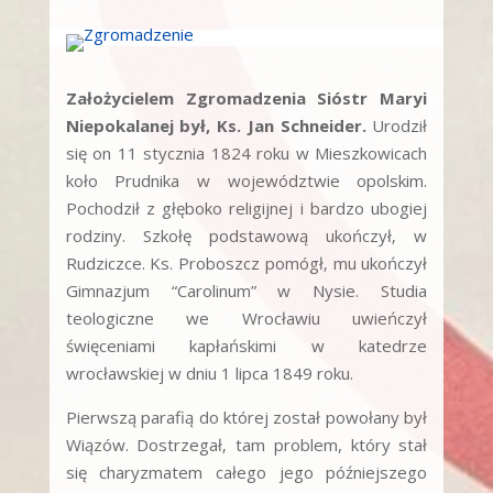
Założycielem Zgromadzenia Sióstr Maryi
Niepokalanej był‚ Ks. Jan Schneider.
Urodził
się on 11 stycznia 1824 roku w Mieszkowicach
koło Prudnika w województwie opolskim.
Pochodził z głęboko religijnej i bardzo ubogiej
rodziny. Szkołę podstawową ukończył‚ w
Rudziczce. Ks. Proboszcz pomógł‚ mu ukończył
Gimnazjum “Carolinum” w Nysie. Studia
teologiczne we Wrocławiu uwieńczył
święceniami kapłańskimi w katedrze
wrocławskiej w dniu 1 lipca 1849 roku.
Pierwszą parafią do której został powołany był
Wiązów. Dostrzegał‚ tam problem, który stał
się charyzmatem całego jego późniejszego