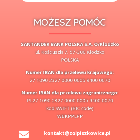
MOŻESZ POMÓC
SANTANDER BANK POLSKA S.A. O/Kłodzko
ul. Kościuszki 7, 57-300 Kłodzko
POLSKA
Numer IBAN dla przelewu krajowego:
27 1090 2327 0000 0005 9400 0070
Numer IBAN dla przelewu zagranicznego:
PL27 1090 2327 0000 0005 9400 0070
kod SWIFT (BIC code)
WBKPPLPP

kontakt@zolpiszkowice.pl